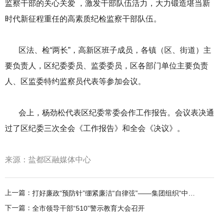
监察干部的关心关爱 ，激发干部队伍活力，大力锻造堪当新
时代新征程重任的高素质纪检监察干部队伍。
区法、检“两长”，高新区班子成员，各镇（区、街道）主
要负责人，区纪委委员、监委委员，区各部门单位主要负责
人、区监委特约监察员代表等参加会议。
会上，杨劲松代表区纪委常委会作工作报告。会议表决通
过了区纪委三次全会《工作报告》和全会《决议》。
来源：盐都区融媒体中心
上一篇：
打好廉政“预防针”绷紧廉洁“自律弦”——集团组织“中秋”“国庆”节前集体廉政提醒谈话
下一篇：
全市领导干部“510”警示教育大会召开