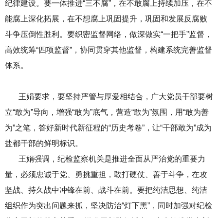
纪律建设。要一体推进“三不腐”，在不敢腐上持续加压，在不
能腐上深化拓展，在不想腐上巩固提升，巩固和发展反腐败
斗争压倒性胜利。要织密监督网络，做深做实“一把手”监督，
高效统筹“四项监督”，协同贯穿其他监督，构建系统完善监督
体系。
王娟要求，要坚持严管与厚爱相结合，广大党员干部要树
立“敢为”导向，增强“敢为”底气，营造“敢为”氛围，用“敢为善
为”之笔，答好新时代新征程的“历史考卷”，让“干部敢为”成为
盐都干部的鲜明标识。
王娟强调，纪检监察机关是推进全面从严治党的重要力
量，必须忠诚于党、勇挑重担，敢打硬仗、善于斗争，在攻
坚战、持久战中冲锋在前、战斗在前。要把纯洁思想、纯洁
组织作为突出问题来抓，坚决防治“灯下黑”，同时加强对纪检