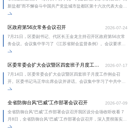
新盐都”而不懈奋斗中国共产党盐城市盐都区第十六次代表大会开
幕马正华代表中国共产党盐城市盐都区
区政府第56次常务会议召开
2026-07-24
7月21日，区委副书记、代区长王金龙主持召开区政府第56次常
务会议。会议集中学习了《江苏省财会监督条例》。会议要求，
要深学细悟条例精神，严格执行年初确定的预算基数，按照项目
区委常委会扩大会议暨区四套班子月度工作例会召开
2026-07-17
7月14日，区委常委会扩大会议暨区四套班子月度工作例会召
开。区委书记马正华出席会议并讲话。会议集中学习了中共中央
政治局会议精神和习近平总书记在庆祝中国共产
全省防御台风“巴威”工作部署会议召开
2026-07-09
全省防御台风“巴威”工作部署会议召开我区设分会场收听收看 7
月8日，全省防御台风“巴威”工作部署会议召开，深入贯彻落实习
近平总书记关于防汛救灾工作